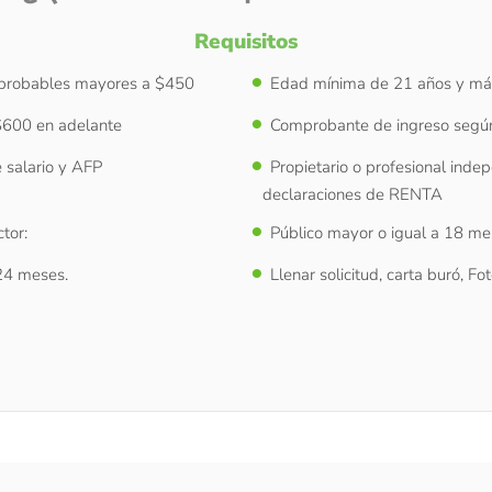
Requisitos
probables mayores a $450
E
dad mínima de 21 años y má
 $600 en adelante
Comprobante de ingreso según 
e salario y AFP
Propietario o profesional inde
declaraciones de RENTA
ctor:
Público mayor o igual a 18 m
 24 meses.
Llenar solicitud, carta buró, F