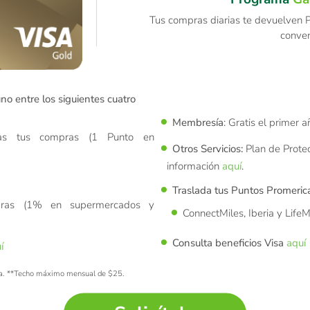
Tus compras diarias te devuelven Pu
conve
no entre los siguientes cuatro
Membresía
: Gratis el primer a
as tus compras (1 Punto en
Otros Servicios:
Plan de Prote
información
aquí
.
Traslada tus Puntos Promeric
ras (1% en supermercados y
ConnectMiles, Iberia y LifeM
Consulta beneficios Visa
aquí
í
a
.
**Techo máximo mensual de $25
.