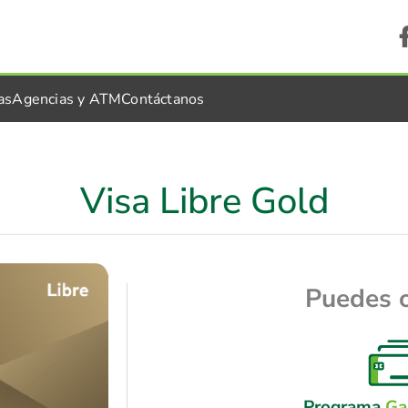
as
Agencias y ATM
Contáctanos
Visa Libre Gold
Puedes 
Programa
Ga