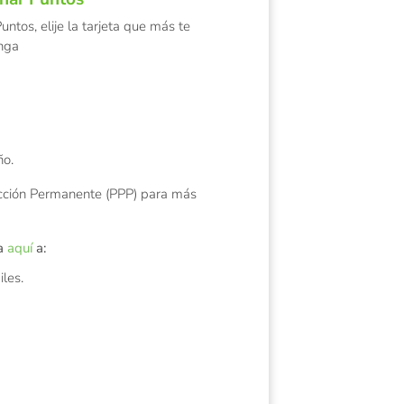
ntos, elije la tarjeta que más te
nga
ño.
cción Permanente (PPP)
para más
a
aquí
a:
iles.