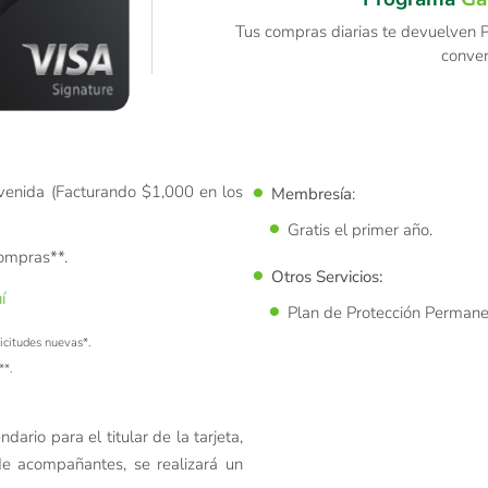
Tus compras diarias te devuelven Pu
conve
venida (Facturando
$1,000 en los
Membresía
:
Gratis el primer año.
ompras**.
Otros Servicios:
í
Plan de Protección Permane
icitudes nuevas*.
**.
dario para el titular de la tarjeta,
de acompañantes, se realizará un