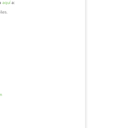
ca
aquí
a:
iles.
on