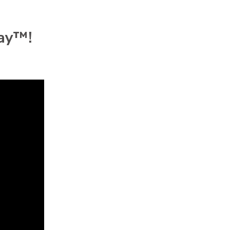
ay
™!