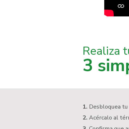
Realiza 
3 sim
1.
Desbloquea tu
2.
Acércalo al té
3.
Confirma que ap