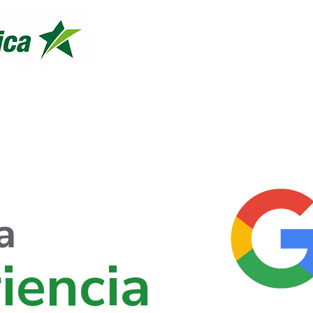
a
iencia