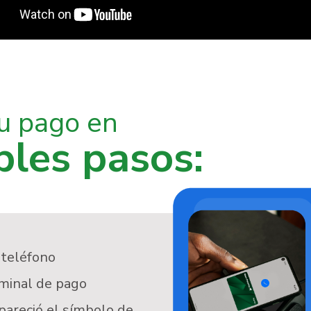
tu pago en
ples pasos:
 teléfono
rminal de pago
areció el símbolo de