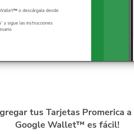
 Wallet
™
o descárgala desde
” y sigue las instrucciones
cesario
gregar tus Tarjetas Promerica a
Google Wa
llet™ es fácil!