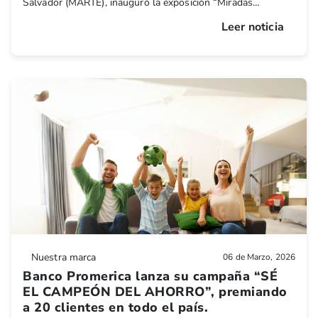
Salvador (MARTE), inauguró la exposición “Miradas
Complementarias: Goya, Dalí y otras visiones”, perteneciente
Leer noticia
a la reconocida Colección Ortiz Gurdián, en el marco de la
conmemoración de sus 30 años en El Salvador, reafirmando
así su compromiso con el desarrollo cultural del país.
Nuestra marca
06 de Marzo, 2026
Banco Promerica lanza su campaña “SÉ
EL CAMPEÓN DEL AHORRO”, premiando
a 20 clientes en todo el país.