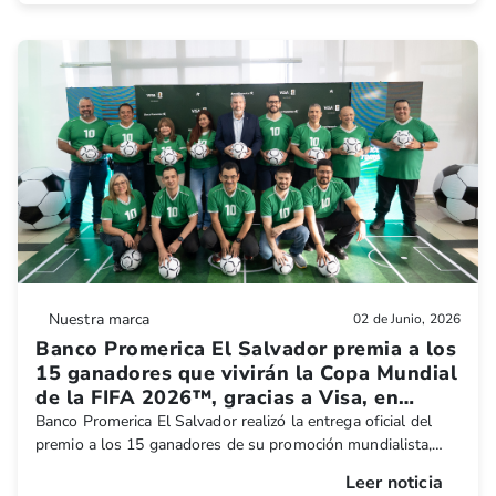
Wings del país.
Nuestra marca
02 de Junio, 2026
Banco Promerica El Salvador premia a los
15 ganadores que vivirán la Copa Mundial
de la FIFA 2026™, gracias a Visa, en
Dallas, Texas.
Banco Promerica El Salvador realizó la entrega oficial del
premio a los 15 ganadores de su promoción mundialista,
quienes tendrán la oportunidad de vivir una experiencia
Leer noticia
única en la Copa Mundial de la FIFA 2026™, gracias a Visa.