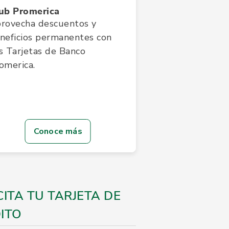
ub Promerica
rovecha descuentos y
neficios permanentes con
s Tarjetas de Banco
omerica.
Conoce más
CITA TU TARJETA DE
ITO