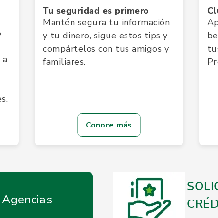
Tu seguridad es primero
Cl
Mantén segura tu información
Ap
o
y tu dinero, sigue estos tips y
be
compártelos con tus amigos y
tu
 a
familiares.
Pr
s.
Conoce más
SOLI
y Agencias
CRÉD