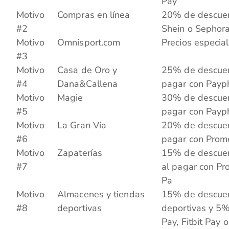
Pay
Motivo
Compras en línea
20% de descuen
#2
Shein o Sephor
Motivo
Omnisport.com
Precios especia
#3
Motivo
Casa de Oro y
25% de descuen
#4
Dana&Callena
pagar con Payp
Motivo
Magie
30% de descuen
#5
pagar con Payp
Motivo
La Gran Via
20% de descuen
#6
pagar con Prome
Motivo
Zapaterías
15% de descuen
#7
al pagar con Pro
Pa
Motivo
Almacenes y tiendas
15% de descuen
#8
deportivas
deportivas y 5%
Pay, Fitbit Pay 