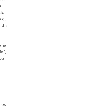
s
do.
n el
esta
añar
a”,
co
 –
chos