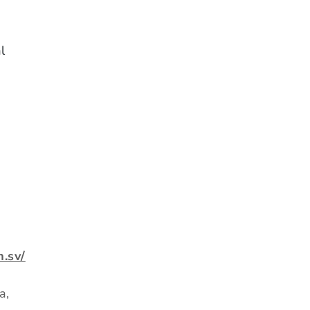
l
.sv/
a,