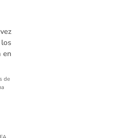
 vez
 los
n en
s de
na
IFA