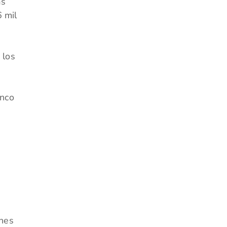
ás
 mil
 los
anco
ones