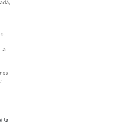
nadá,
po
 la
ones
e
i la