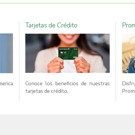
FULL)
)
Tarjetas de Crédito
Pro
E ROBLE (ATM FULL)
merica
Conoce los beneficios de nuestras
Disf
RE ROBLE (ATM)
tarjetas de crédito.
Prome