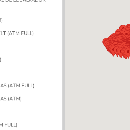
L DE EL SALVADOR
)
T (ATM FULL)
)
AS (ATM FULL)
TAS (ATM)
M FULL)