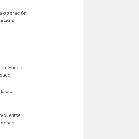
la operación
ución."
ncia. Puede
rdado.
do a la
requerirse
aciones.