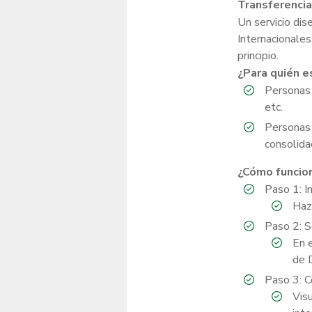
Transferencia
Un servicio dis
Internacionales
principio.
¿Para quién e
Personas 
etc.
Personas 
consolida
¿Cómo funcion
Paso 1: I
Haz 
Paso 2: S
En e
de D
Paso 3: C
Visu