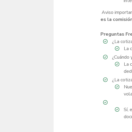
inte
Aviso importa
es la comisión
Preguntas Fr
¿La cotiz
La c
¿Cuándo y
La c
ded
¿La cotiz
Nues
vola
Sí, 
docu