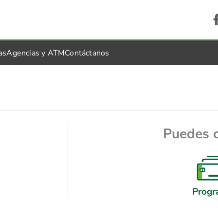
as
Agencias y ATM
Contáctanos
Puedes 
Progr