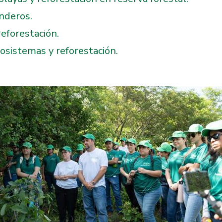
nderos.
eforestación.
osistemas y reforestación.