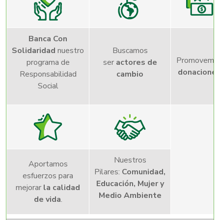
Banca Con
Solidaridad
nuestro
Buscamos
Promovemo
programa de
ser
actores de
donacione
Responsabilidad
cambio
Social
Nuestros
Aportamos
Pilares:
Comunidad,
esfuerzos para
Educación, Mujer y
mejorar
la calidad
Medio Ambiente
de vida
.