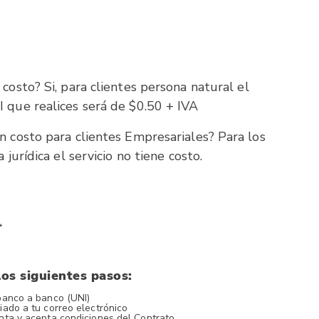
 costo? Si, para clientes persona natural el
I que realices será de $0.50 + IVA
n costo para clientes Empresariales? Para los
 jurídica el servicio no tiene costo.
*
los siguientes pasos:
 banco a banco (UNI)
iado a tu correo electrónico
nta y acepta condiciones del Contrato