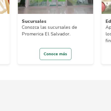
Sucursales
Ed
Conozca las sucursales de
Ap
Promerica El Salvador.
lo
fi
Conoce más