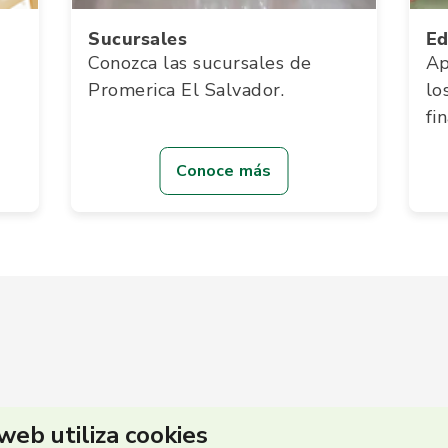
Sucursales
Ed
Conozca las sucursales de
Ap
Promerica El Salvador.
lo
fi
Conoce más
 web utiliza cookies