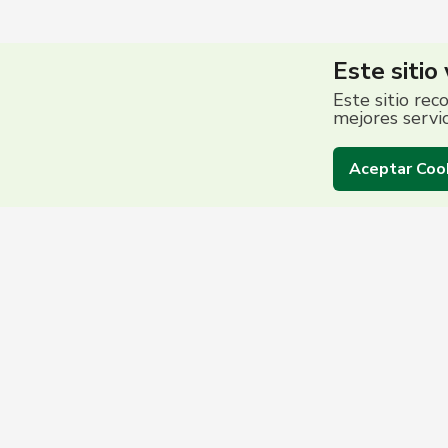
Este sitio
Este sitio rec
mejores servi
Aceptar Coo
Centro de Contac
(503) 2513 5000
Grupo Promerica | ©2026 Promerica El Salvador