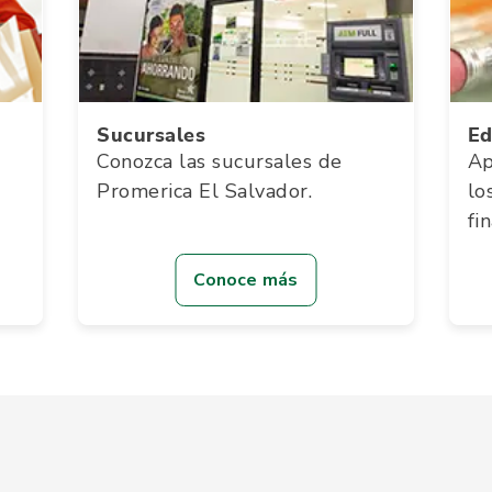
Sucursales
Ed
Conozca las sucursales de
Ap
Promerica El Salvador.
lo
fi
Conoce más