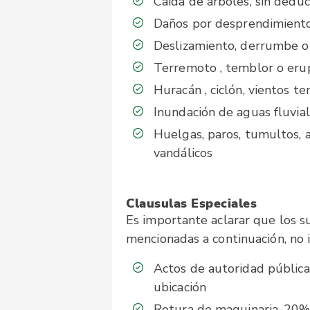
Caída de árboles, sin deduc
Daños por desprendimiento 
Deslizamiento, derrumbe o
Terremoto , temblor o erup
Huracán , ciclón, vientos t
Inundación de aguas fluvial
Huelgas, paros, tumultos, a
vandálicos
Clausulas Especiales
Es importante aclarar que los s
mencionadas a continuación, no
Actos de autoridad públic
ubicación
Rotura de maquinaria, 20%