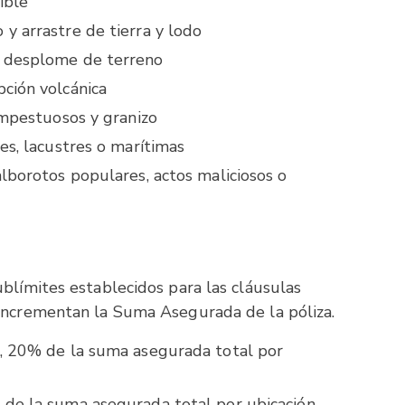
ible
y arrastre de tierra y lodo
 desplome de terreno
ción volcánica
empestuosos y granizo
es, lacustres o marítimas
lborotos populares, actos maliciosos o
ublímites establecidos para las cláusulas
 incrementan la Suma Asegurada de la póliza.
a, 20% de la suma asegurada total por
 de la suma asegurada total por ubicación